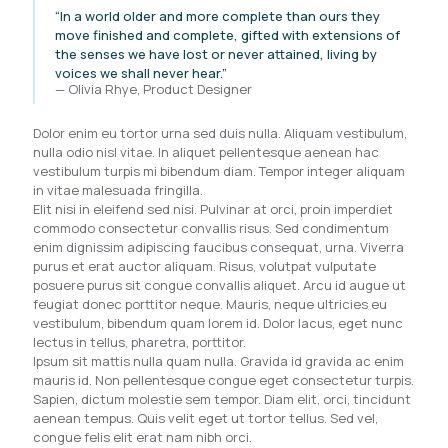
“In a world older and more complete than ours they
move finished and complete, gifted with extensions of
the senses we have lost or never attained, living by
voices we shall never hear.”
— Olivia Rhye, Product Designer
Dolor enim eu tortor urna sed duis nulla. Aliquam vestibulum,
nulla odio nisl vitae. In aliquet pellentesque aenean hac
vestibulum turpis mi bibendum diam. Tempor integer aliquam
in vitae malesuada fringilla.
Elit nisi in eleifend sed nisi. Pulvinar at orci, proin imperdiet
commodo consectetur convallis risus. Sed condimentum
enim dignissim adipiscing faucibus consequat, urna. Viverra
purus et erat auctor aliquam. Risus, volutpat vulputate
posuere purus sit congue convallis aliquet. Arcu id augue ut
feugiat donec porttitor neque. Mauris, neque ultricies eu
vestibulum, bibendum quam lorem id. Dolor lacus, eget nunc
lectus in tellus, pharetra, porttitor.
Ipsum sit mattis nulla quam nulla. Gravida id gravida ac enim
mauris id. Non pellentesque congue eget consectetur turpis.
Sapien, dictum molestie sem tempor. Diam elit, orci, tincidunt
aenean tempus. Quis velit eget ut tortor tellus. Sed vel,
congue felis elit erat nam nibh orci.