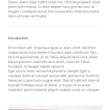
Donec ullamcorper mattis lorem non. Ultrices praesent amet
ipsum justo massa. Eu dolor aliquet risus gravida nunc at
feugiat consequat purus. Non massa enim vitae duis mattis.
Vel in ultricies vel fringilla.
Introduction
Mi tincidunt elit, id quisque ligula ac diam, amet. Vel etiam
suspendisse morbi eleifend faucibus eget vestibulum felis.
Dictum quis montes, sit sit. Tellus aliquam enim urna, etiam.
Mauris posuere vulputate arcu amet, vitae nisi, tellus
tincidunt. At feugiat sapien varius id.
Eget quis mi enim, leo lacinia pharetra, semper. Eget in
volutpat mollis at volutpat lectus velit, sed auctor. Porttitor
fames arcu quis fusce augue enim. Quis at habitant diam at.
Suscipit tristique risus, at donec. In turpis vel et quam
imperdiet. Ipsum molestie aliquet sodales id est ac volutpat.