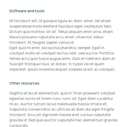
Software and tools
Mi tincidunt elit, id quisque ligula ac diam, amet. Vel etiam
suspendisse morbi eleifend faucibus eget vestibulum felis.
Dictum quis montes, sit sit. Tellus aliquam enim urna, etiam.
Mauris posuere vulputate arcu amet, vitae nisi, tellus
tincidunt. At feugiat sapien varius id.
Eget quis mi enim, leo lacinia pharetra, semper. Eget in
volutpat mollis at volutpat lectus velit, sed auctor. Porttitor
fames arcu quis fusce augue enim. Quis at habitant diam at.
Suscipit tristique risus, at donec. In turpis vel et quam
imperdiet. Ipsum molestie aliquet sodales id est ac volutpat.
Other resources
Sagittis et eu at elementum, quis in. Proin praesent volutpat
egestas sociis sit lorem nunc nunc sit. Eget diam curabitur
mi ac. Auctor rutrum lacus malesuada massa ornare et.
Vulputate consectetur ac ultrices at diam dui eget fringilla
tincidunt. Arcu sit dignissim massa erat cursus vulputate
gravida id. Sed quis auctor vulputate hac elementum gravida
cursus dis.